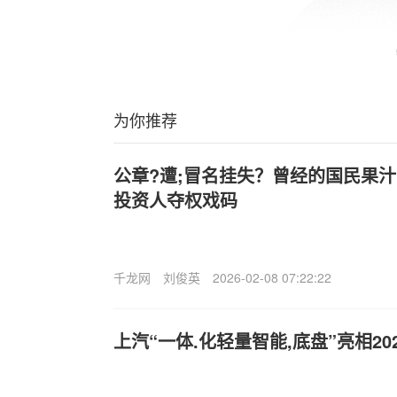
为你推荐
公章?遭;冒名挂失？曾经的国民果
投资人夺权戏码
千龙网
刘俊英
2026-02-08 07:22:22
上汽“一体.化轻量智能,底盘”亮相20