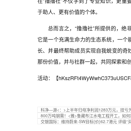
在“撸撸社”不仅学到了专业知识，更重
于助人、更有价值的个体。
总而言之，“撸撸社”所提供的，绝
它是一个充满生命力的生态系统，一个
长、并最终帮助成员实现自我蜕变的奇
那份价值，并与社群一起，共同探索和
活动：【
hKszRFt4WyWwhC373uUSCF
科净—源<：>上半年归母净利润1283万元，扭亏
800万吨钢需！<雅>鲁藏布江水电工程开工，如
交银国际：维持蔚来-SW目标{价}62.7港元 评级“