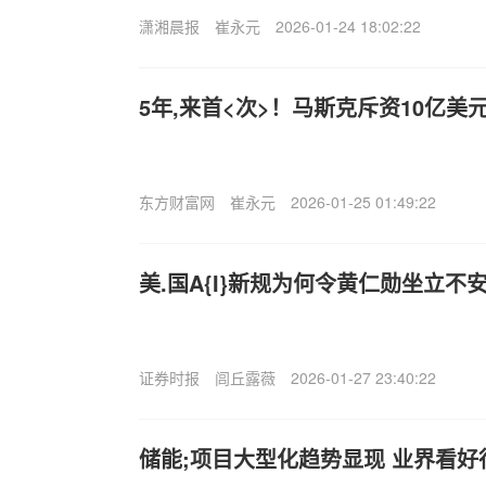
潇湘晨报
崔永元
2026-01-24 18:02:22
5年,来首<次>！马斯克斥资10亿
东方财富网
崔永元
2026-01-25 01:49:22
美.国A{I}新规为何令黄仁勋坐立不
证券时报
闾丘露薇
2026-01-27 23:40:22
储能;项目大型化趋势显现 业界看