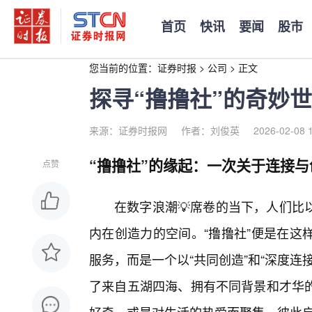
首页
快讯
要闻
股市
您当前的位置：
证券时报
>
公司
>
正文
探寻“撸撸社”的奇妙
来源：证券时报网
作者：刘俊英
2026-02-08 
“撸撸社”的缘起：一次关于连接
点赞
在数字浪潮💡席卷的当下，人们比
内在创造力的空间。“撸撸社”便是在这
服务，而是一个以“共同创造”和“深度
了来自五湖四海、拥有不同背景和才华