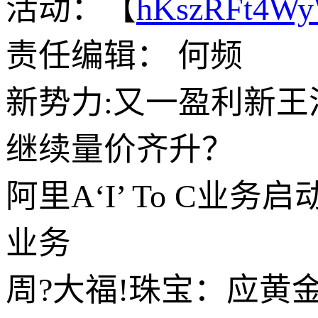
活动：【
hKszRFt4W
责任编辑： 何频
新势力:又一盈利新王
继续量价齐升？
阿里A‘I’ To C
业务
周?大福!珠宝：应黄