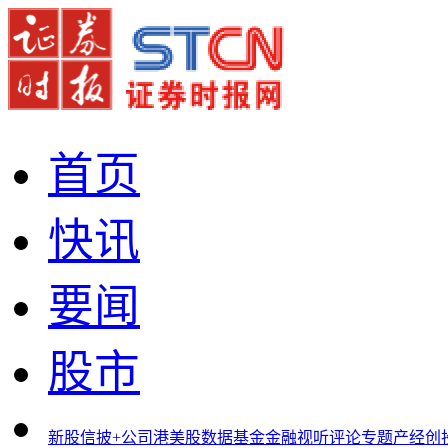
首页
快讯
要闻
股市
新股
信披+
公司
港美股
数据
基金
金融
视听
评论
专题
产经
创