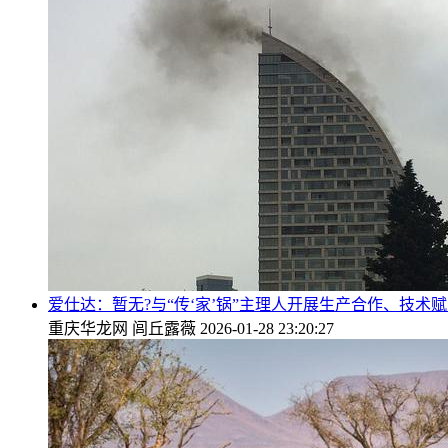
爱仕达：暂无?与“传‘家’锅”主理人开展生产合作、技术
重庆华龙网
闾丘露薇
2026-01-28 23:20:27