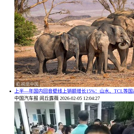
上半—年国内回音壁线上销额增长15%：山水、TCL等
中国汽车报
闾丘露薇
2026-02-05 12:04:27