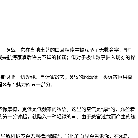
——❌岛。它在当地土著的口耳相传中被赋予了无数名字：“时
，或是航海家酒后语焉不详的怪谈；但对于极少数掌握入场券的探
佛能吸收一切光线。当迷雾散去，❌岛的轮廓像一头远古巨兽脊
岛🎯魅力的🔥一部分。
像摩擦，更像是低频率的私语。这里的空气是“厚”的，充盈着
第一分钟起，就陷入一种轻微的🔥、由于感官过载而产生的眩
，导致机械表会无规律地跳动。当地的向导会告诉你，在❌岛，