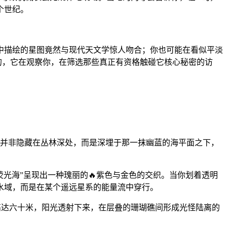
个世纪。
画中描绘的星图竟然与现代天文学惊人吻合；你也可能在看似平淡
的，它在观察你，在筛选那些真正有资格触碰它核心秘密的访
，并非隐藏在丛林深处，而是深埋于那一抹幽蓝的海平面之下，
光海”呈现出一种瑰丽的🔥紫色与金色的交织。当你划着透明
水域，而是在某个遥远星系的能量流中穿行。
高达六十米，阳光透射下来，在层叠的珊瑚礁间形成光怪陆离的