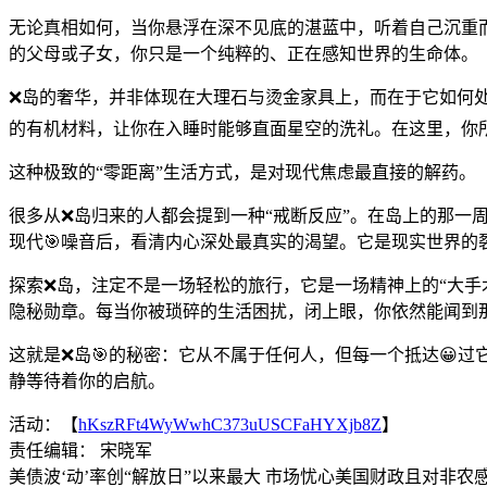
无论真相如何，当你悬浮在深不见底的湛蓝中，听着自己沉重
的父母或子女，你只是一个纯粹的、正在感知世界的生命体。
❌岛的奢华，并非体现在大理石与烫金家具上，而在于它如何处
的有机材料，让你在入睡时能够直面星空的洗礼。在这里，你
这种极致的“零距离”生活方式，是对现代焦虑最直接的解药。
很多从❌岛归来的人都会提到一种“戒断反应”。在岛上的那一
现代🎯噪音后，看清内心深处最真实的渴望。它是现实世界的
探索❌岛，注定不是一场轻松的旅行，它是一场精神上的“大手
隐秘勋章。每当你被琐碎的生活困扰，闭上眼，你依然能闻到
这就是❌岛🎯的秘密：它从不属于任何人，但每一个抵达😀
静等待着你的启航。
活动：【
hKszRFt4WyWwhC373uUSCFaHYXjb8Z
】
责任编辑： 宋晓军
美债波‘动’率创“解放日”以来最大 市场忧心美国财政且对非农