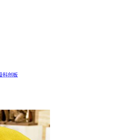
投
科创板