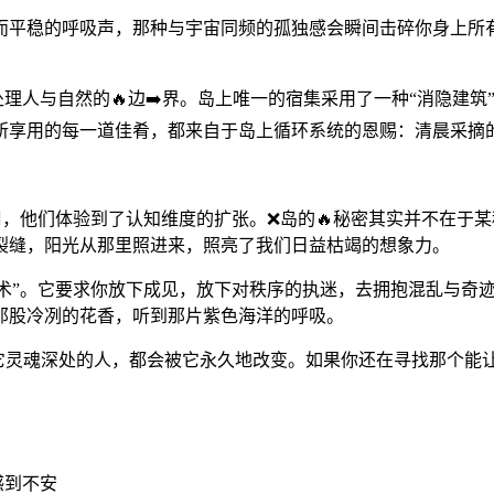
而平稳的呼吸声，那种与宇宙同频的孤独感会瞬间击碎你身上所有
理人与自然的🔥边➡️界。岛上唯一的宿集采用了一种“消隐建
所享用的每一道佳肴，都来自于岛上循环系统的恩赐：清晨采摘的
周，他们体验到了认知维度的扩张。❌岛的🔥秘密其实并不在于
裂缝，阳光从那里照进来，照亮了我们日益枯竭的想象力。
术”。它要求你放下成见，放下对秩序的执迷，去拥抱混乱与奇
那股冷冽的花香，听到那片紫色海洋的呼吸。
过它灵魂深处的人，都会被它永久地改变。如果你还在寻找那个能
感到不安