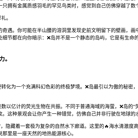
一只拥有金属质感羽毛的罕见鸟类时，感觉到自己仿佛穿越了数
厚礼。
机的奇遇。你可能在半山腰的溶洞里发现史前文明留下的壁画，
处细节都在向你暗示：❌岛并不是一个静态的岛屿，它是有生命
力。
便转化为一个充满科幻色彩的终极梦境。❌岛最引以为傲的秘密
数以亿计的荧光生物在共振。不同于普通海域的海萤，❌岛的“荧
纹。这种景观会让你产生一种错觉，仿佛自己并非行驶在地球的
”，隐藏着一套极为复杂的自然水下廊道。这里的🔥海水清澈度
说那里是一座天然的地热能源核心。