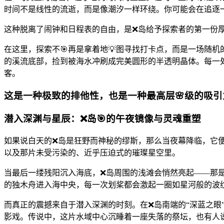
时间不是线性的流逝，而是像潮汐一样环绕。你可能会在追逐
这种脱离了闹钟和日程表的自由，是❌岛给予探索者的第一份
在这里，探索不🎯再是拿着地💡图寻找打卡点，而是一场随
的溪流底部，捡到被海水冲刷成完美圆形的半透明晶体。每一
客。
这是一种极致的排他性，也是一种最高层🌸级的吸引
潜入深渊与星辰：❌岛🎯的午夜镜像与灵魂重塑
如果说白天的❌岛是狂野而神秘的缪斯，那么当夜幕降临，它
以及那片未受污染的、近乎压迫式的璀璨星空里。
当最后一缕残阳沉入海底，❌岛周围的浅滩会悄然亮起——那是
的独木舟进入海中央，每一次划桨都会激起一圈如星河般的波
而真正的震撼来自于潜入深渊的时刻。在❌岛南端的“深蓝之眼
影戏。传说中，这片水域中心沉睡着一座失落的祭坛，也有人