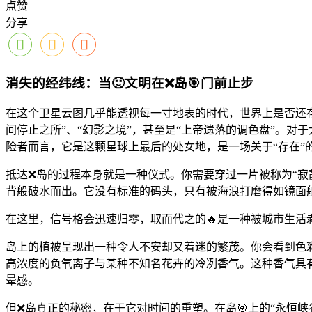
点赞
分享
消失的经纬线：当🙂文明在❌岛🎯门前止步
在这个卫星云图几乎能透视每一寸地表的时代，世界上是否还存
间停止之所”、“幻影之境”，甚至是“上帝遗落的调色盘”。
险者而言，它是这颗星球上最后的处女地，是一场关于“存在”
抵达❌岛的过程本身就是一种仪式。你需要穿过一片被称为“寂
背般破水而出。它没有标准的码头，只有被海浪打磨得如镜面般
在这里，信号格会迅速归零，取而代之的🔥是一种被城市生活
岛上的植被呈现出一种令人不安却又着迷的繁茂。你会看到色
高浓度的负氧离子与某种不知名花卉的冷冽香气。这种香气具
晕感。
但❌岛真正的秘密，在于它对时间的重塑。在岛🎯上的“永恒