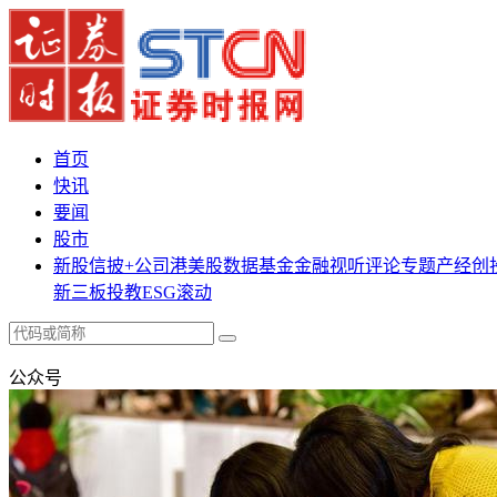
首页
快讯
要闻
股市
新股
信披+
公司
港美股
数据
基金
金融
视听
评论
专题
产经
创
新三板
投教
ESG
滚动
公众号