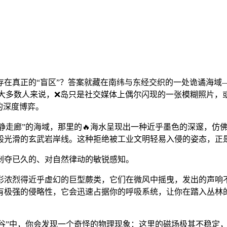
在真正的“盲区”？答案就藏在南纬与东经交织的一处诡谲海域
对于大多数人来说，❌岛只是社交媒体上偶尔闪现的一张模糊照片
的深度博弈。
静走廊”的海域，那里的🔥海水呈现出一种近乎墨色的深邃，仿
光滑的玄武岩岸线。这种拒绝被工业文明轻易入侵的姿态，正是❌
剥夺已久的、对自然律动的敏锐感知。
彩浓烈得近乎虚幻的巨型蕨类，它们在微风中摇曳，发出的声响不
有极强的侵略性，它会迅速占据你的呼吸系统，让你在踏入丛林的
峡谷”中，你会发现一个奇怪的物理现象：这里的磁场极其不稳定